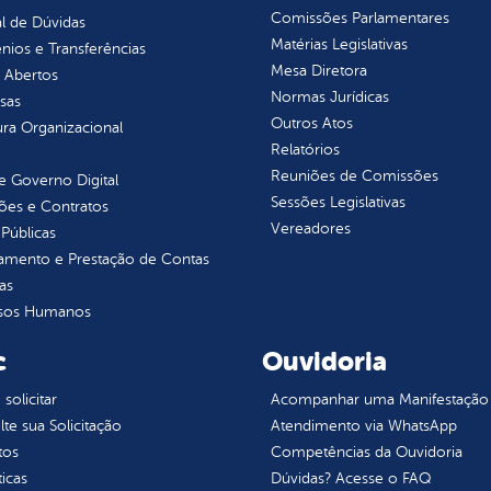
Comissões Parlamentares
l de Dúvidas
Matérias Legislativas
ios e Transferências
Mesa Diretora
 Abertos
Normas Jurídicas
sas
Outros Atos
ura Organizacional
Relatórios
Reuniões de Comissões
 Governo Digital
Sessões Legislativas
ções e Contratos
Vereadores
Públicas
jamento e Prestação de Contas
as
sos Humanos
c
Ouvidoria
olicitar
Acompanhar uma Manifestação
te sua Solicitação
Atendimento via WhatsApp
tos
Competências da Ouvidoria
ticas
Dúvidas? Acesse o FAQ