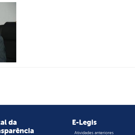
al da
E-Legis
nsparência
Atividades anteriores