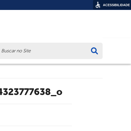
ACESSIBILIDADE
ca
4323777638_o