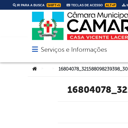
IR PARA A BUSCA
SHIFT+5
TECLAS DE ACESSO
ALT+P
M
Serviços e Informações
Abrir menu principal de navegação
Você está aqui:
>
>
16804078_3