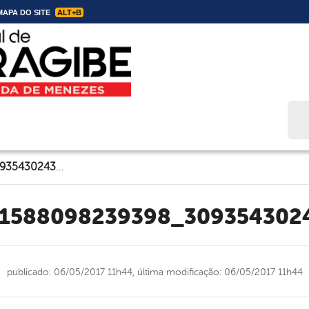
APA DO SITE
ALT+B
Bus
16804078_321588098239398_3093543024323777638_o
21588098239398_309354302
publicado: 06/05/2017 11h44,
última modificação: 06/05/2017 11h44