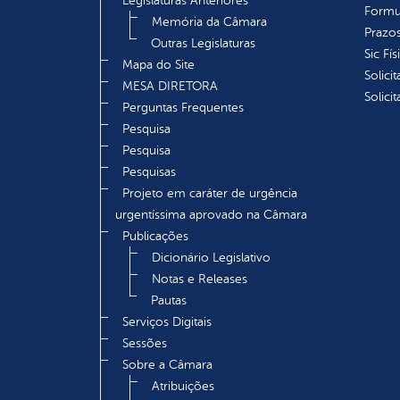
Legislaturas Anteriores
Formu
Memória da Câmara
Prazos
Outras Legislaturas
Sic Fís
Mapa do Site
Solici
MESA DIRETORA
Solici
Perguntas Frequentes
Pesquisa
Pesquisa
Pesquisas
Projeto em caráter de urgência
urgentíssima aprovado na Câmara
Publicações
Dicionário Legislativo
Notas e Releases
Pautas
Serviços Digitais
Sessões
Sobre a Câmara
Atribuições