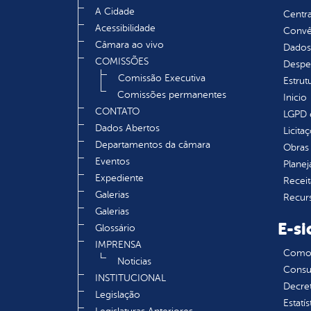
A Cidade
Centra
Acessibilidade
Convên
Câmara ao vivo
Dados
COMISSÕES
Despe
Comissão Executiva
Estrut
Comissões permanentes
Inicio
CONTATO
LGPD e
Dados Abertos
Licita
Departamentos da câmara
Obras 
Eventos
Plane
Expediente
Receit
Galerias
Recur
Galerias
E-si
Glossário
IMPRENSA
Como s
Noticias
Consul
INSTITUCIONAL
Decre
Legislação
Estatís