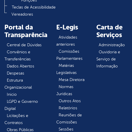
Funções
Teclas de Acessibilidade
Vereadores
Portal da
E-Legis
Carta de
Transparência
Serviços
Atividades
anteriores
Central de Dúvidas
Administração
Comissões
Convênios e
Ouvidoria e
Parlamentares
Transferências
Serviço de
Matérias
Dados Abertos
Informação
Legislativas
Despesas
Mesa Diretora
Estrutura
Normas
Organizacional
Jurídicas
Inicio
Outros Atos
LGPD e Governo
Relatórios
Digital
Reuniões de
Licitações e
Comissões
Contratos
Sessões
Obras Públicas