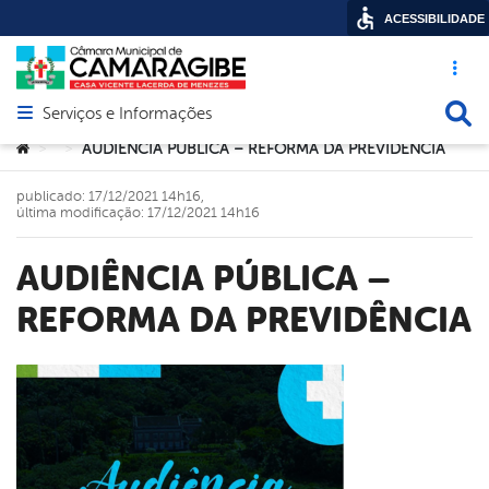
ACESSIBILIDADE
Acesso ráp
Busca
Serviços e Informações
Abrir menu principal de navegação
Você está aqui:
AUDIÊNCIA PÚBLICA – REFORMA DA PREVIDÊNCIA
>
>
publicado: 17/12/2021 14h16,
última modificação: 17/12/2021 14h16
AUDIÊNCIA PÚBLICA –
REFORMA DA PREVIDÊNCIA
book