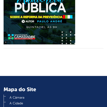
er
din
Mapa do Site
A Câmara
A Cidade