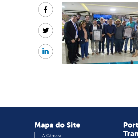
Facebook
Twitter
Linkedin
Mapa do Site
Port
Tra
A Câmara