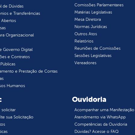
Comissões Parlamentares
l de Dúvidas
Matérias Legislativas
ios e Transferências
Mesa Diretora
 Abertos
Normas Jurídicas
sas
Outros Atos
ura Organizacional
Relatórios
Reuniões de Comissões
 Governo Digital
Sessões Legislativas
ções e Contratos
Vereadores
Públicas
jamento e Prestação de Contas
as
sos Humanos
c
Ouvidoria
olicitar
Acompanhar uma Manifestação
te sua Solicitação
Atendimento via WhatsApp
tos
Competências da Ouvidoria
ticas
Dúvidas? Acesse o FAQ