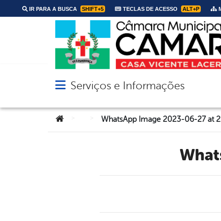
IR PARA A BUSCA
SHIFT+5
TECLAS DE ACESSO
ALT+P
M
Serviços e Informações
Abrir menu principal de navegação
Você está aqui:
>
>
WhatsApp Image 2023-06-27 at 21
Wha