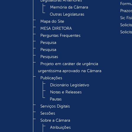
Legislaturas Anteriores
Formu
Memória da Câmara
Prazos
Outras Legislaturas
Sic Fís
Mapa do Site
Solici
MESA DIRETORA
Solici
Perguntas Frequentes
Pesquisa
Pesquisa
Pesquisas
Projeto em caráter de urgência
urgentíssima aprovado na Câmara
Publicações
Dicionário Legislativo
Notas e Releases
Pautas
Serviços Digitais
Sessões
Sobre a Câmara
Atribuições