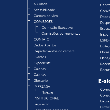
A Cidade
Centra
Acessibilidade
Convên
Câmara ao vivo
Dados
COMISSÕES
Despe
Comissão Executiva
Estrut
Comissões permanentes
Inicio
CONTATO
LGPD e
Dados Abertos
Licita
Departamentos da câmara
Obras 
Eventos
Plane
Expediente
Receit
Galerias
Recur
Galerias
E-si
Glossário
IMPRENSA
Como s
Noticias
Consul
INSTITUCIONAL
Decre
Legislação
Estatís