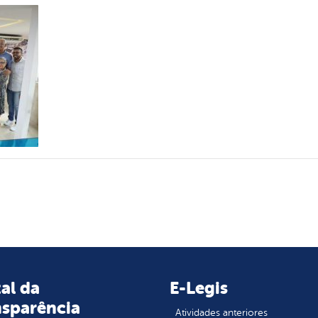
al da
E-Legis
nsparência
Atividades anteriores