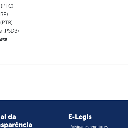
 (PTC)
PRP)
 (PTB)
e (PSDB)
ara
al da
E-Legis
nsparência
Atividades anteriores