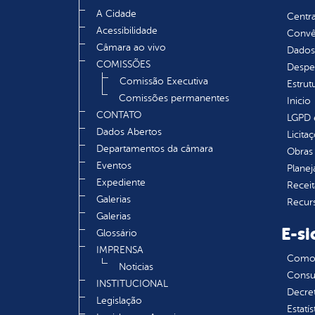
A Cidade
Centra
Acessibilidade
Convên
Câmara ao vivo
Dados
COMISSÕES
Despe
Comissão Executiva
Estrut
Comissões permanentes
Inicio
CONTATO
LGPD e
Dados Abertos
Licita
Departamentos da câmara
Obras 
Eventos
Plane
Expediente
Receit
Galerias
Recur
Galerias
E-si
Glossário
IMPRENSA
Como s
Noticias
Consul
INSTITUCIONAL
Decre
Legislação
Estatís