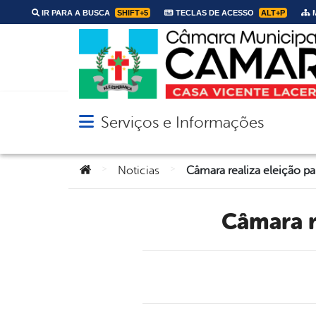
IR PARA A BUSCA
SHIFT+5
TECLAS DE ACESSO
ALT+P
M
Serviços e Informações
Abrir menu principal de navegação
Você está aqui:
>
>
Noticias
Câmara realiza eleição pa
Câmara 