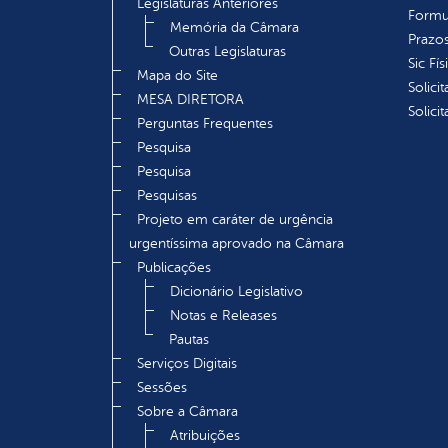
Legislaturas Anteriores
Formu
Memória da Câmara
Prazos
Outras Legislaturas
Sic Fís
Mapa do Site
Solici
MESA DIRETORA
Solici
Perguntas Frequentes
Pesquisa
Pesquisa
Pesquisas
Projeto em caráter de urgência
urgentíssima aprovado na Câmara
Publicações
Dicionário Legislativo
Notas e Releases
Pautas
Serviços Digitais
Sessões
Sobre a Câmara
Atribuições