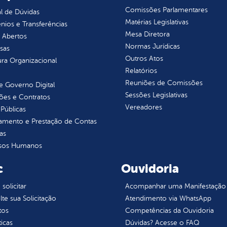
Comissões Parlamentares
l de Dúvidas
Matérias Legislativas
ios e Transferências
Mesa Diretora
 Abertos
Normas Jurídicas
sas
Outros Atos
ura Organizacional
Relatórios
Reuniões de Comissões
 Governo Digital
Sessões Legislativas
ções e Contratos
Vereadores
Públicas
jamento e Prestação de Contas
as
sos Humanos
c
Ouvidoria
olicitar
Acompanhar uma Manifestação
te sua Solicitação
Atendimento via WhatsApp
tos
Competências da Ouvidoria
ticas
Dúvidas? Acesse o FAQ