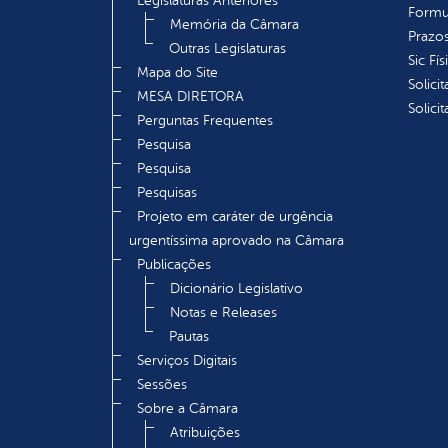
Legislaturas Anteriores
Formu
Memória da Câmara
Prazos
Outras Legislaturas
Sic Fís
Mapa do Site
Solici
MESA DIRETORA
Solici
Perguntas Frequentes
Pesquisa
Pesquisa
Pesquisas
Projeto em caráter de urgência
urgentíssima aprovado na Câmara
Publicações
Dicionário Legislativo
Notas e Releases
Pautas
Serviços Digitais
Sessões
Sobre a Câmara
Atribuições