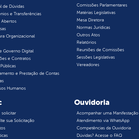
Comissões Parlamentares
l de Dúvidas
Matérias Legislativas
ios e Transferências
Mesa Diretora
 Abertos
Normas Jurídicas
sas
Outros Atos
ura Organizacional
Relatórios
Reuniões de Comissões
 Governo Digital
Sessões Legislativas
ções e Contratos
Vereadores
Públicas
jamento e Prestação de Contas
as
sos Humanos
c
Ouvidoria
olicitar
Acompanhar uma Manifestação
te sua Solicitação
Atendimento via WhatsApp
tos
Competências da Ouvidoria
ticas
Dúvidas? Acesse o FAQ