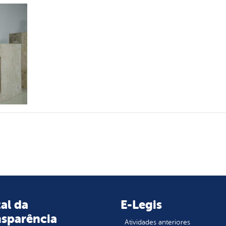
al da
E-Legis
nsparência
Atividades anteriores