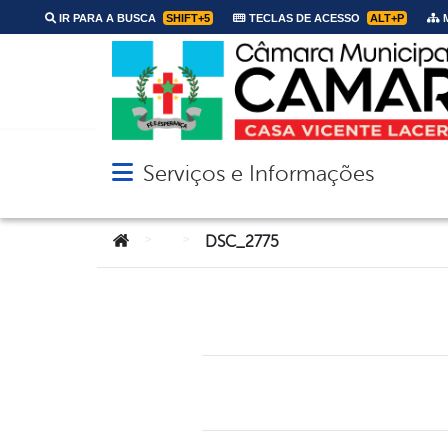
IR PARA A BUSCA
SHIFT+5
TECLAS DE ACESSO
ALT+P
M
Serviços e Informações
Abrir menu principal de navegação
Você está aqui:
>
>
DSC_2775