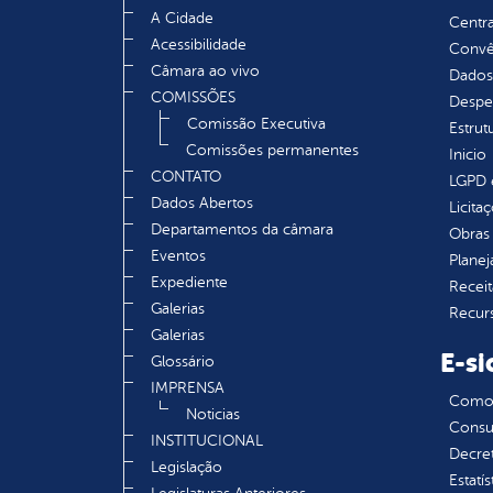
A Cidade
Centra
Acessibilidade
Convên
Câmara ao vivo
Dados
COMISSÕES
Despe
Comissão Executiva
Estrut
Comissões permanentes
Inicio
CONTATO
LGPD e
Dados Abertos
Licita
Departamentos da câmara
Obras 
Eventos
Plane
Expediente
Receit
Galerias
Recur
Galerias
E-si
Glossário
IMPRENSA
Como s
Noticias
Consul
INSTITUCIONAL
Decre
Legislação
Estatís