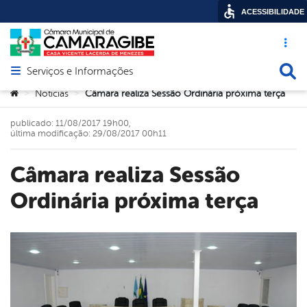
ACESSIBILIDADE
Acesso ráp
Busca
Serviços e Informações
Abrir menu principal de navegação
Você está aqui:
Noticias
Câmara realiza Sessão Ordinária próxima terça
>
>
publicado: 11/08/2017 19h00,
última modificação: 29/08/2017 00h11
Câmara realiza Sessão
Ordinária próxima terça
book