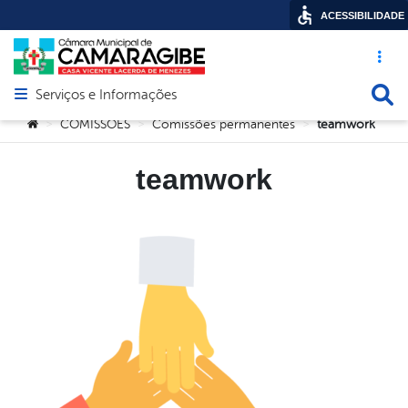
ACESSIBILIDADE
Acesso ráp
Busca
Serviços e Informações
Abrir menu principal de navegação
Você está aqui:
COMISSÕES
Comissões permanentes
teamwork
>
>
>
teamwork