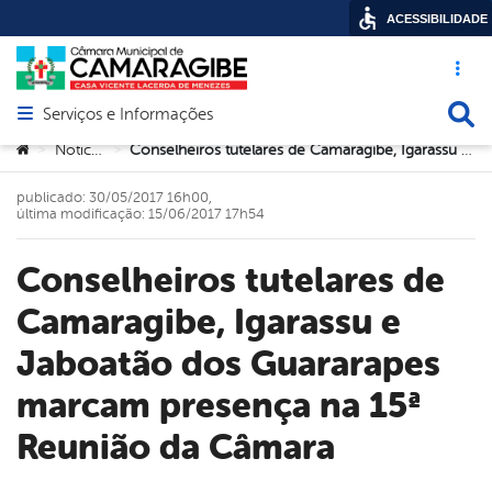
ACESSIBILIDADE
Acesso ráp
Busca
Serviços e Informações
Abrir menu principal de navegação
Você está aqui:
Noticias
Conselheiros tutelares de Camaragibe, Igarassu e Jaboatão dos Guararapes marcam presença na 15ª Reunião da Câmara
>
>
publicado: 30/05/2017 16h00,
última modificação: 15/06/2017 17h54
Conselheiros tutelares de
Camaragibe, Igarassu e
Jaboatão dos Guararapes
marcam presença na 15ª
Reunião da Câmara