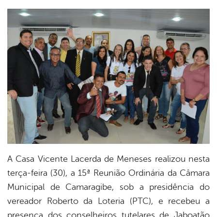
book
er
din
A Casa Vicente Lacerda de Meneses realizou nesta
terça-feira (30), a 15ª Reunião Ordinária da Câmara
Municipal de Camaragibe, sob a presidência do
vereador Roberto da Loteria (PTC), e recebeu a
presença dos conselheiros tutelares de Jaboatão