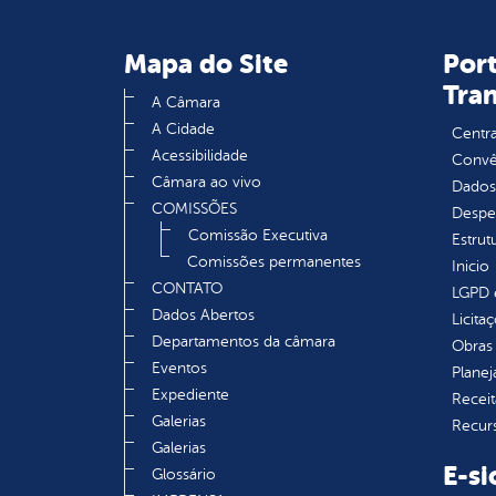
Mapa do Site
Port
Tra
A Câmara
A Cidade
Centra
Acessibilidade
Convên
Câmara ao vivo
Dados
COMISSÕES
Despe
Comissão Executiva
Estrut
Comissões permanentes
Inicio
CONTATO
LGPD e
Dados Abertos
Licita
Departamentos da câmara
Obras 
Eventos
Plane
Expediente
Receit
Galerias
Recur
Galerias
E-si
Glossário