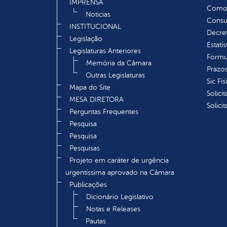
IMPRENSA
Como s
Noticias
Consul
INSTITUCIONAL
Decre
Legislação
Estatís
Legislaturas Anteriores
Formu
Memória da Câmara
Prazos
Outras Legislaturas
Sic Fís
Mapa do Site
Solici
MESA DIRETORA
Solici
Perguntas Frequentes
Pesquisa
Pesquisa
Pesquisas
Projeto em caráter de urgência
urgentíssima aprovado na Câmara
Publicações
Dicionário Legislativo
Notas e Releases
Pautas