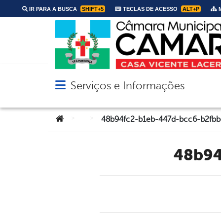
IR PARA A BUSCA
SHIFT+5
TECLAS DE ACESSO
ALT+P
M
Serviços e Informações
Abrir menu principal de navegação
Você está aqui:
>
>
48b94fc2-b1eb-447d-bcc6-b2fbb
48b9