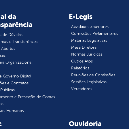
al da
E-Legis
nsparência
Atividades anteriores
Comissões Parlamentares
l de Dúvidas
Matérias Legislativas
ios e Transferências
Mesa Diretora
 Abertos
Normas Jurídicas
sas
Outros Atos
ura Organizacional
Relatórios
Reuniões de Comissões
 Governo Digital
Sessões Legislativas
ções e Contratos
Vereadores
Públicas
jamento e Prestação de Contas
as
sos Humanos
c
Ouvidoria