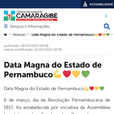
ACESSIBILIDADE
Acesso ráp
Busca
Serviços e Informações
Abrir menu principal de navegação
Você está aqui:
Noticias
Data Magna do Estado de Pernambuco
>
>
publicado: 06/03/2022 15h38,
última modificação: 01/04/2022 15h39
Data Magna do Estado de
Pernambuco
Data Magna do Estado de Pernambuco
book
6 de março, dia da Revolução Pernambucana de
1817, foi estabelecida por iniciativa da Assembleia