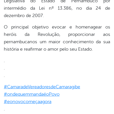
Legislativa do Estado de Pernambuco por
er
intermédio da Lei nº 13.386, no dia 24 de
dezembro de 2007.
din
O principal objetivo evocar e homenagear os
heróis da Revolução, proporcionar aos
pernambucanos um maior conhecimento da sua
história e reafirmar o amor pelo seu Estado.
.
.
.
#CamaradeVereadoresdeCamaragibe
#ondequemmandaéoPovo
#eonovocomeçaagora
.