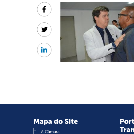
Facebook
Twitter
Linkedin
Mapa do Site
Port
Tra
A Câmara