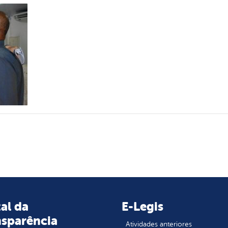
al da
E-Legis
nsparência
Atividades anteriores