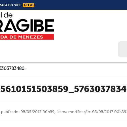
APA DO SITE
ALT+B
Bus
18209409_355610151503859_5763037834805807841_o
55610151503859_576303783
publicado: 05/05/2017 00h59,
última modificação: 05/05/2017 00h59