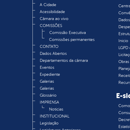
A Cidade
Centra
Acessibilidade
Convên
Câmara ao vivo
Dados
COMISSÕES
Despe
Comissão Executiva
Estrut
Comissões permanentes
Inicio
CONTATO
LGPD e
Dados Abertos
Licita
Departamentos da câmara
Obras 
Eventos
Plane
Expediente
Receit
Galerias
Recur
Galerias
E-si
Glossário
IMPRENSA
Como s
Noticias
Consul
INSTITUCIONAL
Decre
Legislação
Estatís