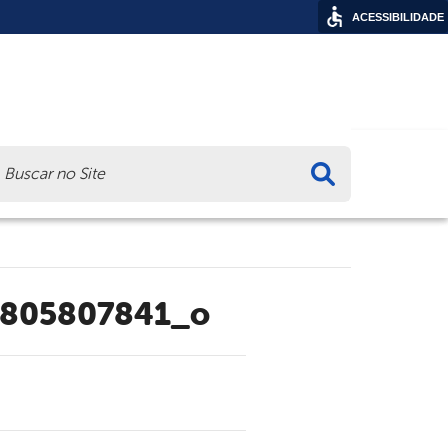
ACESSIBILIDADE
ca
4805807841_o