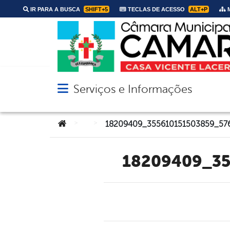
IR PARA A BUSCA
SHIFT+5
TECLAS DE ACESSO
ALT+P
M
Serviços e Informações
Abrir menu principal de navegação
Você está aqui:
>
>
18209409_3