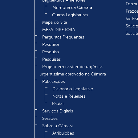
Legislaturas Anteriores
Formu
Memória da Câmara
Prazos
Outras Legislaturas
Sic Fís
Mapa do Site
Solici
MESA DIRETORA
Solici
Perguntas Frequentes
Pesquisa
Pesquisa
Pesquisas
Projeto em caráter de urgência
urgentíssima aprovado na Câmara
Publicações
Dicionário Legislativo
Notas e Releases
Pautas
Serviços Digitais
Sessões
Sobre a Câmara
Atribuições