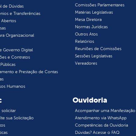
Comissões Parlamentares
l de Dúvidas
Matérias Legislativas
ios e Transferências
Mesa Diretora
 Abertos
Normas Jurídicas
sas
Outros Atos
ura Organizacional
Relatórios
Reuniões de Comissões
 Governo Digital
Sessões Legislativas
ções e Contratos
Vereadores
Públicas
jamento e Prestação de Contas
as
sos Humanos
c
Ouvidoria
olicitar
Acompanhar uma Manifestação
te sua Solicitação
Atendimento via WhatsApp
tos
Competências da Ouvidoria
ticas
Dúvidas? Acesse o FAQ