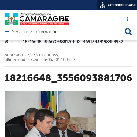
ACESSIBILIDADE
Acesso ráp
Busca
Serviços e Informações
Abrir menu principal de navegação
Você está aqui:
18216648_355609388170602_4691393819885893224_o
>
>
publicado: 05/05/2017 00h59,
última modificação: 05/05/2017 00h59
18216648_3556093881706
book
er