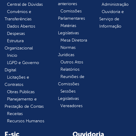
anteriores
Central de Dúvidas
Administração
Comissões
Convênios e
Ouvidoria e
Parlamentares
Transferências
Serviço de
Matérias
Dados Abertos
Informação
Legislativas
Despesas
Mesa Diretora
Estrutura
Normas
Organizacional
Jurídicas
Inicio
Outros Atos
LGPD e Governo
Relatórios
Digital
Reuniões de
Licitações e
Comissões
Contratos
Sessões
Obras Públicas
Legislativas
Planejamento e
Vereadores
Prestação de Contas
Receitas
Recursos Humanos
E-sic
Ouvidoria