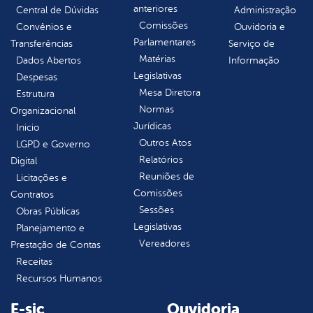
anteriores
Central de Dúvidas
Administração
Comissões
Convênios e
Ouvidoria e
Parlamentares
Transferências
Serviço de
Matérias
Dados Abertos
Informação
Legislativas
Despesas
Mesa Diretora
Estrutura
Normas
Organizacional
Jurídicas
Inicio
Outros Atos
LGPD e Governo
Relatórios
Digital
Reuniões de
Licitações e
Comissões
Contratos
Sessões
Obras Públicas
Legislativas
Planejamento e
Vereadores
Prestação de Contas
Receitas
Recursos Humanos
E-sic
Ouvidoria