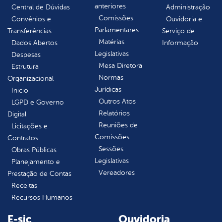
anteriores
Central de Dúvidas
Administração
Comissões
Convênios e
Ouvidoria e
Parlamentares
Transferências
Serviço de
Matérias
Dados Abertos
Informação
Legislativas
Despesas
Mesa Diretora
Estrutura
Normas
Organizacional
Jurídicas
Inicio
Outros Atos
LGPD e Governo
Relatórios
Digital
Reuniões de
Licitações e
Comissões
Contratos
Sessões
Obras Públicas
Legislativas
Planejamento e
Vereadores
Prestação de Contas
Receitas
Recursos Humanos
E-sic
Ouvidoria