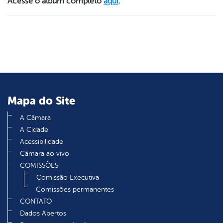
Acesse o álbum completo
aqui
.
er
din
Mapa do Site
A Câmara
A Cidade
Acessibilidade
Câmara ao vivo
COMISSÕES
Comissão Executiva
Comissões permanentes
CONTATO
Dados Abertos