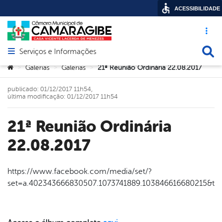
ACESSIBILIDADE
Acesso ráp
Busca
Serviços e Informações
Abrir menu principal de navegação
Você está aqui:
Galerias
Galerias
21ª Reunião Ordinária 22.08.2017
>
>
>
publicado: 01/12/2017 11h54,
última modificação: 01/12/2017 11h54
21ª Reunião Ordinária
22.08.2017
https://www.facebook.com/media/set/?
set=a.402343666830507.1073741889.103846616680215&ty
book