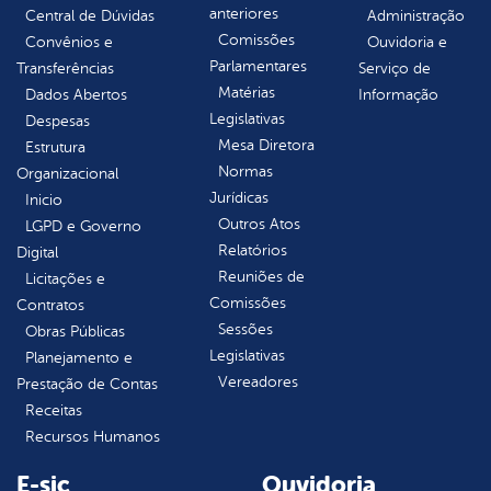
anteriores
Central de Dúvidas
Administração
Comissões
Convênios e
Ouvidoria e
Parlamentares
Transferências
Serviço de
Matérias
Dados Abertos
Informação
Legislativas
Despesas
Mesa Diretora
Estrutura
Normas
Organizacional
Jurídicas
Inicio
Outros Atos
LGPD e Governo
Relatórios
Digital
Reuniões de
Licitações e
Comissões
Contratos
Sessões
Obras Públicas
Legislativas
Planejamento e
Vereadores
Prestação de Contas
Receitas
Recursos Humanos
E-sic
Ouvidoria