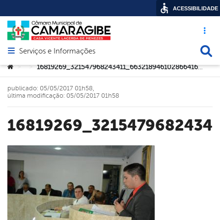
ACESSIBILIDADE
Acesso ráp
Busca
Serviços e Informações
Abrir menu principal de navegação
Você está aqui:
16819269_321547968243411_6632189461028664162_o
>
>
publicado: 05/05/2017 01h58,
última modificação: 05/05/2017 01h58
16819269_3215479682434
book
er