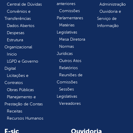
anteriores
Central de Dúvidas
Administração
Comissões
Convênios e
Ouvidoria e
Parlamentares
Transferências
Serviço de
Matérias
Dados Abertos
Informação
Legislativas
Despesas
Mesa Diretora
Estrutura
Normas
Organizacional
Jurídicas
Inicio
Outros Atos
LGPD e Governo
Relatórios
Digital
Reuniões de
Licitações e
Comissões
Contratos
Sessões
Obras Públicas
Legislativas
Planejamento e
Vereadores
Prestação de Contas
Receitas
Recursos Humanos
E-sic
Ouvidoria