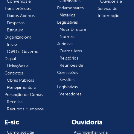
Comissões
Convênios e
Ouvidoria e
Parlamentares
Transferências
Serviço de
Matérias
Dados Abertos
Informação
Legislativas
Despesas
Mesa Diretora
Estrutura
Normas
Organizacional
Jurídicas
Inicio
Outros Atos
LGPD e Governo
Relatórios
Digital
Reuniões de
Licitações e
Comissões
Contratos
Sessões
Obras Públicas
Legislativas
Planejamento e
Vereadores
Prestação de Contas
Receitas
Recursos Humanos
E-sic
Ouvidoria
Como solicitar
Acompanhar uma