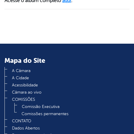
Acesse o álbum completo
aqui
.
er
din
Mapa do Site
A Câmara
A Cidade
Acessibilidade
Câmara ao vivo
COMISSÕES
Comissão Executiva
Comissões permanentes
CONTATO
Dados Abertos