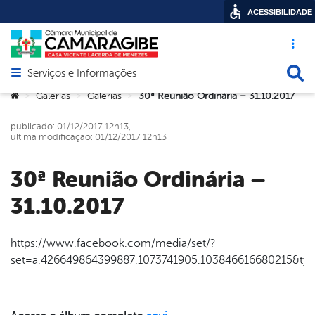
ACESSIBILIDADE
Acesso ráp
Busca
Serviços e Informações
Abrir menu principal de navegação
Você está aqui:
Galerias
Galerias
30ª Reunião Ordinária – 31.10.2017
>
>
>
publicado: 01/12/2017 12h13,
última modificação: 01/12/2017 12h13
30ª Reunião Ordinária –
31.10.2017
https://www.facebook.com/media/set/?
set=a.426649864399887.1073741905.103846616680215&ty
book