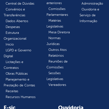
anteriores
Central de Dúvidas
Administração
Comissões
Convênios e
Ouvidoria e
Parlamentares
Transferências
Serviço de
Matérias
Dados Abertos
Informação
Legislativas
Despesas
Mesa Diretora
Estrutura
Normas
Organizacional
Jurídicas
Inicio
Outros Atos
LGPD e Governo
Relatórios
Digital
Reuniões de
Licitações e
Comissões
Contratos
Sessões
Obras Públicas
Legislativas
Planejamento e
Vereadores
Prestação de Contas
Receitas
Recursos Humanos
E-sic
Ouvidoria