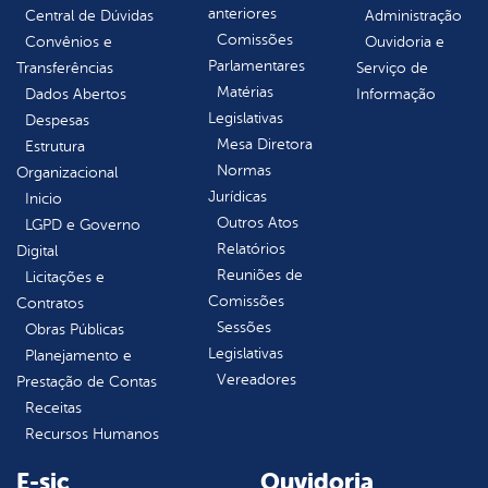
anteriores
Central de Dúvidas
Administração
Comissões
Convênios e
Ouvidoria e
Parlamentares
Transferências
Serviço de
Matérias
Dados Abertos
Informação
Legislativas
Despesas
Mesa Diretora
Estrutura
Normas
Organizacional
Jurídicas
Inicio
Outros Atos
LGPD e Governo
Relatórios
Digital
Reuniões de
Licitações e
Comissões
Contratos
Sessões
Obras Públicas
Legislativas
Planejamento e
Vereadores
Prestação de Contas
Receitas
Recursos Humanos
E-sic
Ouvidoria