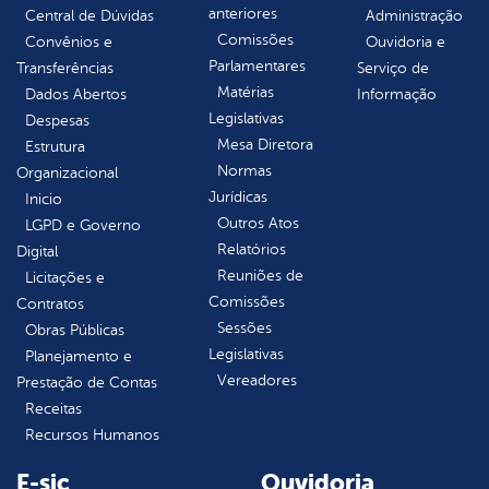
anteriores
Central de Dúvidas
Administração
Comissões
Convênios e
Ouvidoria e
Parlamentares
Transferências
Serviço de
Matérias
Dados Abertos
Informação
Legislativas
Despesas
Mesa Diretora
Estrutura
Normas
Organizacional
Jurídicas
Inicio
Outros Atos
LGPD e Governo
Relatórios
Digital
Reuniões de
Licitações e
Comissões
Contratos
Sessões
Obras Públicas
Legislativas
Planejamento e
Vereadores
Prestação de Contas
Receitas
Recursos Humanos
E-sic
Ouvidoria