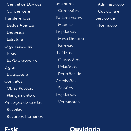
anteriores
Central de Dúvidas
Administração
Comissões
Convênios e
Ouvidoria e
Parlamentares
Transferências
Serviço de
Matérias
Dados Abertos
Informação
Legislativas
Despesas
Mesa Diretora
Estrutura
Normas
Organizacional
Jurídicas
Inicio
Outros Atos
LGPD e Governo
Relatórios
Digital
Reuniões de
Licitações e
Comissões
Contratos
Sessões
Obras Públicas
Legislativas
Planejamento e
Vereadores
Prestação de Contas
Receitas
Recursos Humanos
E-sic
Ouvidoria