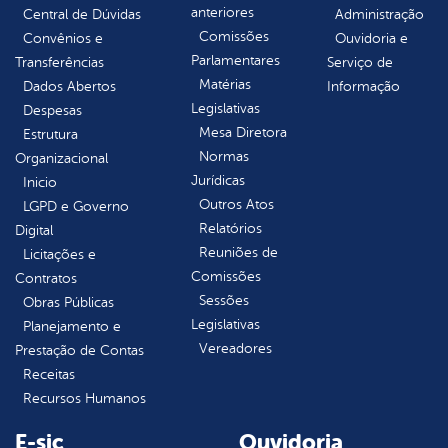
anteriores
Central de Dúvidas
Administração
Comissões
Convênios e
Ouvidoria e
Parlamentares
Transferências
Serviço de
Matérias
Dados Abertos
Informação
Legislativas
Despesas
Mesa Diretora
Estrutura
Normas
Organizacional
Jurídicas
Inicio
Outros Atos
LGPD e Governo
Relatórios
Digital
Reuniões de
Licitações e
Comissões
Contratos
Sessões
Obras Públicas
Legislativas
Planejamento e
Vereadores
Prestação de Contas
Receitas
Recursos Humanos
E-sic
Ouvidoria