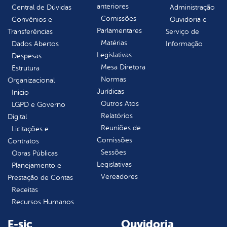
anteriores
Central de Dúvidas
Administração
Comissões
Convênios e
Ouvidoria e
Parlamentares
Transferências
Serviço de
Matérias
Dados Abertos
Informação
Legislativas
Despesas
Mesa Diretora
Estrutura
Normas
Organizacional
Jurídicas
Inicio
Outros Atos
LGPD e Governo
Relatórios
Digital
Reuniões de
Licitações e
Comissões
Contratos
Sessões
Obras Públicas
Legislativas
Planejamento e
Vereadores
Prestação de Contas
Receitas
Recursos Humanos
E-sic
Ouvidoria