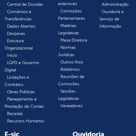
anteriores
Central de Dúvidas
Administração
Comissões
Convênios e
Ouvidoria e
Parlamentares
Transferências
Serviço de
Matérias
Dados Abertos
Informação
Legislativas
Despesas
Mesa Diretora
Estrutura
Normas
Organizacional
Jurídicas
Inicio
Outros Atos
LGPD e Governo
Relatórios
Digital
Reuniões de
Licitações e
Comissões
Contratos
Sessões
Obras Públicas
Legislativas
Planejamento e
Vereadores
Prestação de Contas
Receitas
Recursos Humanos
E-sic
Ouvidoria