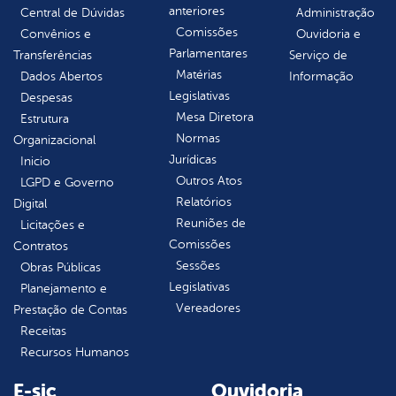
anteriores
Central de Dúvidas
Administração
Comissões
Convênios e
Ouvidoria e
Parlamentares
Transferências
Serviço de
Matérias
Dados Abertos
Informação
Legislativas
Despesas
Mesa Diretora
Estrutura
Normas
Organizacional
Jurídicas
Inicio
Outros Atos
LGPD e Governo
Relatórios
Digital
Reuniões de
Licitações e
Comissões
Contratos
Sessões
Obras Públicas
Legislativas
Planejamento e
Vereadores
Prestação de Contas
Receitas
Recursos Humanos
E-sic
Ouvidoria