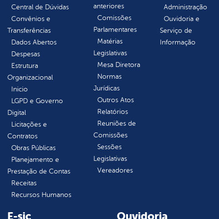
anteriores
Central de Dúvidas
Administração
Comissões
Convênios e
Ouvidoria e
Parlamentares
Transferências
Serviço de
Matérias
Dados Abertos
Informação
Legislativas
Despesas
Mesa Diretora
Estrutura
Normas
Organizacional
Jurídicas
Inicio
Outros Atos
LGPD e Governo
Relatórios
Digital
Reuniões de
Licitações e
Comissões
Contratos
Sessões
Obras Públicas
Legislativas
Planejamento e
Vereadores
Prestação de Contas
Receitas
Recursos Humanos
E-sic
Ouvidoria