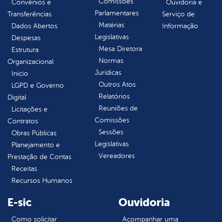
Comissões
Convênios e
Ouvidoria e
Parlamentares
Transferências
Serviço de
Matérias
Dados Abertos
Informação
Legislativas
Despesas
Mesa Diretora
Estrutura
Normas
Organizacional
Jurídicas
Inicio
Outros Atos
LGPD e Governo
Relatórios
Digital
Reuniões de
Licitações e
Comissões
Contratos
Sessões
Obras Públicas
Legislativas
Planejamento e
Vereadores
Prestação de Contas
Receitas
Recursos Humanos
E-sic
Ouvidoria
Como solicitar
Acompanhar uma