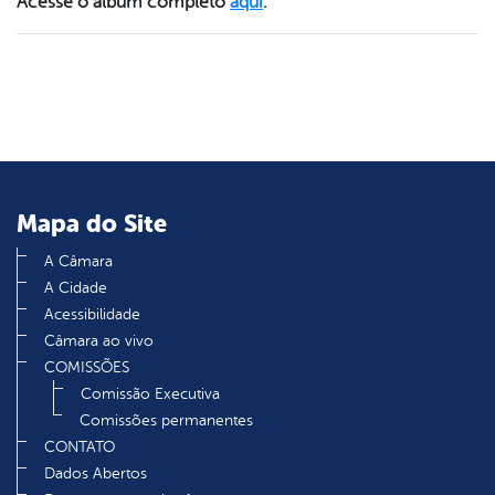
Acesse o álbum completo
aqui
.
er
din
Mapa do Site
A Câmara
A Cidade
Acessibilidade
Câmara ao vivo
COMISSÕES
Comissão Executiva
Comissões permanentes
CONTATO
Dados Abertos