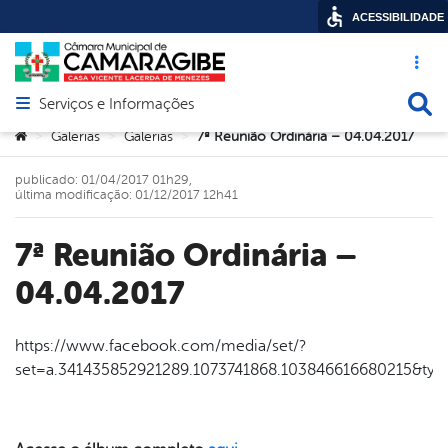
ACESSIBILIDADE
Acesso ráp
Busca
Serviços e Informações
Abrir menu principal de navegação
Você está aqui:
Galerias
Galerias
7ª Reunião Ordinária – 04.04.2017
>
>
>
publicado: 01/04/2017 01h29,
última modificação: 01/12/2017 12h41
7ª Reunião Ordinária –
04.04.2017
https://www.facebook.com/media/set/?
set=a.341435852921289.1073741868.103846616680215&typ
book