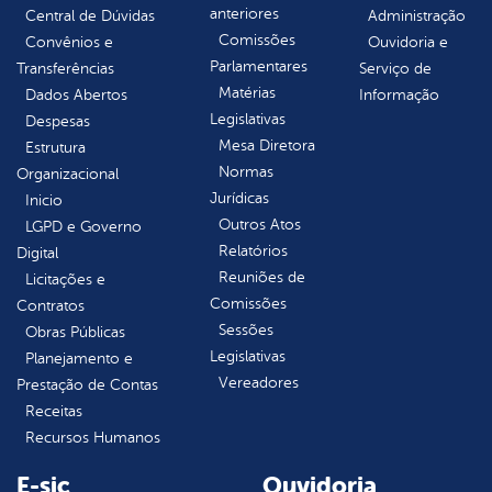
anteriores
Central de Dúvidas
Administração
Comissões
Convênios e
Ouvidoria e
Parlamentares
Transferências
Serviço de
Matérias
Dados Abertos
Informação
Legislativas
Despesas
Mesa Diretora
Estrutura
Normas
Organizacional
Jurídicas
Inicio
Outros Atos
LGPD e Governo
Relatórios
Digital
Reuniões de
Licitações e
Comissões
Contratos
Sessões
Obras Públicas
Legislativas
Planejamento e
Vereadores
Prestação de Contas
Receitas
Recursos Humanos
E-sic
Ouvidoria