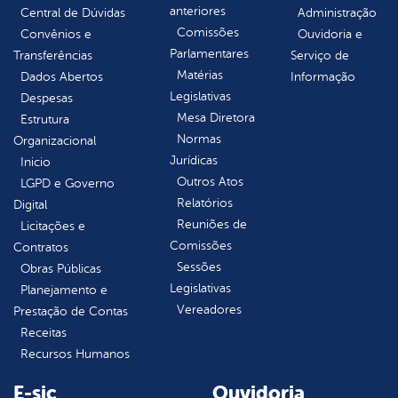
anteriores
Central de Dúvidas
Administração
Comissões
Convênios e
Ouvidoria e
Parlamentares
Transferências
Serviço de
Matérias
Dados Abertos
Informação
Legislativas
Despesas
Mesa Diretora
Estrutura
Normas
Organizacional
Jurídicas
Inicio
Outros Atos
LGPD e Governo
Relatórios
Digital
Reuniões de
Licitações e
Comissões
Contratos
Sessões
Obras Públicas
Legislativas
Planejamento e
Vereadores
Prestação de Contas
Receitas
Recursos Humanos
E-sic
Ouvidoria