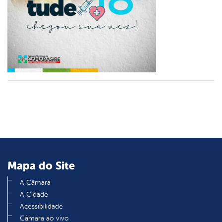
din
Mapa do Site
A Câmara
A Cidade
Acessibilidade
Câmara ao vivo