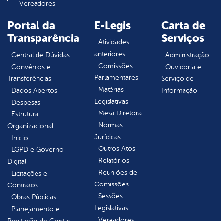
Vereadores
Portal da
E-Legis
Carta de
Transparência
Serviços
Atividades
anteriores
Central de Dúvidas
Administração
Comissões
Convênios e
Ouvidoria e
Parlamentares
Transferências
Serviço de
Matérias
Dados Abertos
Informação
Legislativas
Despesas
Mesa Diretora
Estrutura
Normas
Organizacional
Jurídicas
Inicio
Outros Atos
LGPD e Governo
Relatórios
Digital
Reuniões de
Licitações e
Comissões
Contratos
Sessões
Obras Públicas
Legislativas
Planejamento e
Vereadores
Prestação de Contas