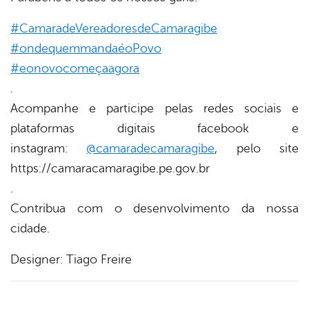
#CamaradeVereadoresdeCamaragibe
er
#ondequemmandaéoPovo
#eonovocomeçaagora
din
.
Acompanhe e participe pelas redes sociais e
plataformas digitais facebook e
instagram:
@camaradecamaragibe
, pelo site
https://camaracamaragibe.pe.gov.br
.
Contribua com o desenvolvimento da nossa
cidade.
Designer: Tiago Freire