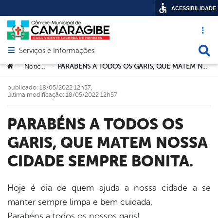
ACESSIBILIDADE
Acesso ráp
Busca
Serviços e Informações
Abrir menu principal de navegação
Você está aqui:
Noticias
PARABÉNS A TODOS OS GARIS, QUE MATEM NOSSA CIDADE SEMPRE BONITA.
>
>
publicado: 18/05/2022 12h57,
última modificação: 18/05/2022 12h57
PARABÉNS A TODOS OS
GARIS, QUE MATEM NOSSA
CIDADE SEMPRE BONITA.
Hoje é dia de quem ajuda a nossa cidade a se
manter sempre limpa e bem cuidada.
book
Parabéns a todos os nossos garis!