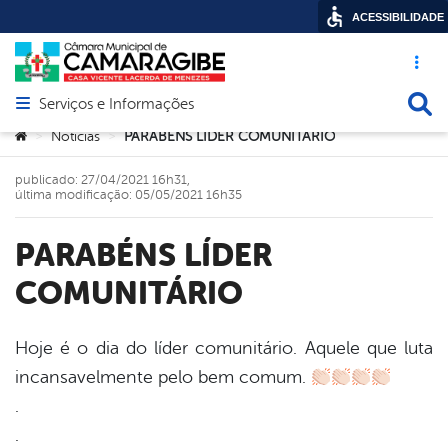
ACESSIBILIDADE
Acesso ráp
Busca
Serviços e Informações
Abrir menu principal de navegação
Você está aqui:
Noticias
PARABÉNS LÍDER COMUNITÁRIO
>
>
publicado: 27/04/2021 16h31,
última modificação: 05/05/2021 16h35
PARABÉNS LÍDER
COMUNITÁRIO
Hoje é o dia do líder comunitário. Aquele que luta
incansavelmente pelo bem comum.
book
.
.