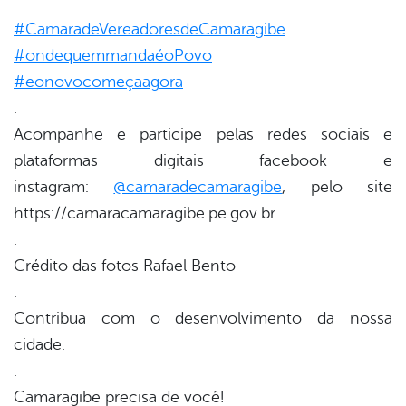
er
#CamaradeVereadoresdeCamaragibe
#ondequemmandaéoPovo
din
#eonovocomeçaagora
.
Acompanhe e participe pelas redes sociais e
plataformas digitais facebook e
instagram:
@camaradecamaragibe
, pelo site
https://camaracamaragibe.pe.gov.br
.
Crédito das fotos Rafael Bento
.
Contribua com o desenvolvimento da nossa
cidade.
.
Camaragibe precisa de você!