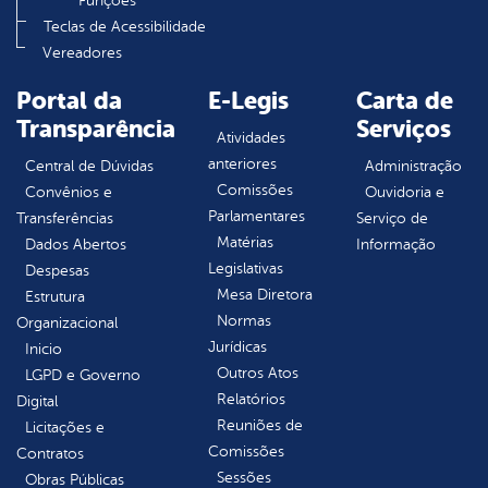
Funções
Teclas de Acessibilidade
Vereadores
Portal da
E-Legis
Carta de
Transparência
Serviços
Atividades
anteriores
Central de Dúvidas
Administração
Comissões
Convênios e
Ouvidoria e
Parlamentares
Transferências
Serviço de
Matérias
Dados Abertos
Informação
Legislativas
Despesas
Mesa Diretora
Estrutura
Normas
Organizacional
Jurídicas
Inicio
Outros Atos
LGPD e Governo
Relatórios
Digital
Reuniões de
Licitações e
Comissões
Contratos
Sessões
Obras Públicas