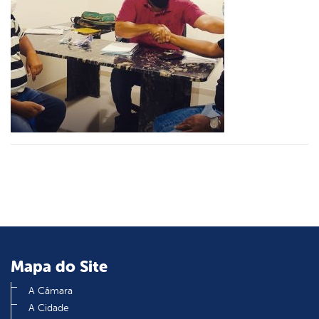
er
din
Mapa do Site
A Câmara
A Cidade