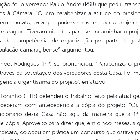
ção foi o vereador Paulo André (PSB) que pediu transp
etos à Câmara. “Quero parabenizar a atitude do presid
em contato, para que pudéssemos receber o projeto, 
amaragibe. Tiveram oito dias para se encaminhar o pro
lta de competência, de organização por parte da ges
opulação camaragibense”, argumentou.
noel Rodrigues (PP) se pronunciou. “Parabenizo o pr
través da solicitação dos vereadores desta Casa. Foi
gência urgentíssima do projeto”, enfatizou.
Toninho (PTB) defendeu o trabalho feito pela atual g
receberam com antecedência a cópia do projeto. “Os
cionário desta Casa não agiu da maneira que a 1ª 
de cópia. Aproveito para dizer que, em cinco meses, a 
dicato, colocou em prática um concurso que estava per