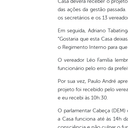
Casa deverá receber o projeto 
das ações da gestão passada. S
os secretários e os 13 vereador
Em seguida, Adriano Tabatin
“Gostaria que esta Casa deix
o Regimento Interno para que o
O vereador Léo Família lembr
funcionário pelo erro da prefe
Por sua vez, Paulo André apre
projeto foi recebido pelo ver
e eu recebi às 10h:30.
O parlamentar Cabeça (DEM) cr
a Casa funciona até às 14h d
consciência e não culpar o fun