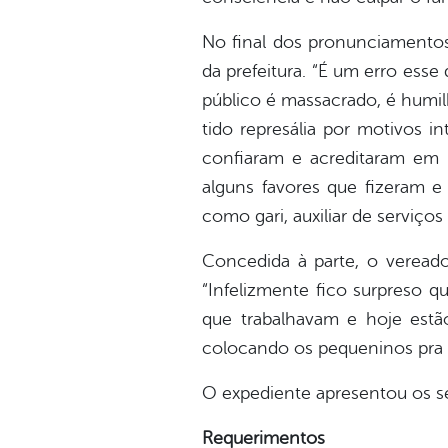
No final dos pronunciamentos
da prefeitura. “É um erro ess
público é massacrado, é humi
tido represália por motivos i
confiaram e acreditaram em
alguns favores que fizeram e 
como gari, auxiliar de serviços
Concedida à parte, o veread
“Infelizmente fico surpreso q
que trabalhavam e hoje estão
colocando os pequeninos pra r
O expediente apresentou os s
Requerimentos