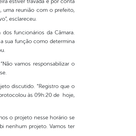
ira estiver travada é por conta
ho, uma reunião com o prefeito,
vo”, esclareceu.
 dos funcionários da Câmara.
r a sua função como determina
ou.
 “Não vamos responsabilizar o
se.
eto discutido. “Registro que o
 protocolou às 09h:20 de hoje,
mos o projeto nesse horário se
ebi nenhum projeto. Vamos ter