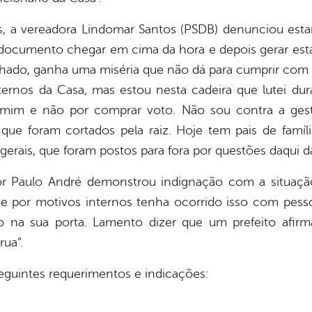
, a vereadora Lindomar Santos (PSDB) denunciou estar 
e documento chegar em cima da hora e depois gerar est
lhado, ganha uma miséria que não dá para cumprir co
nternos da Casa, mas estou nesta cadeira que lutei d
 mim e não por comprar voto. Não sou contra a gest
que foram cortados pela raiz. Hoje tem pais de famíli
 gerais, que foram postos para fora por questões daqui d
or Paulo André demonstrou indignação com a situação
ue por motivos internos tenha ocorrido isso com pess
 na sua porta. Lamento dizer que um prefeito afirm
ua”.
eguintes requerimentos e indicações: