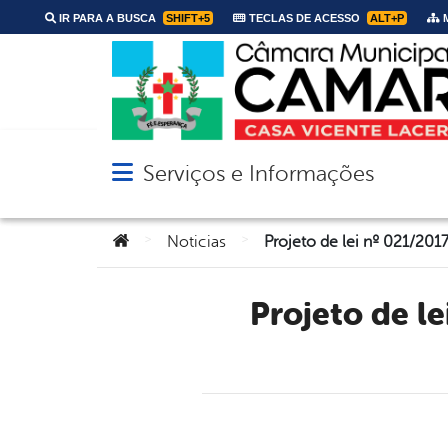
IR PARA A BUSCA
SHIFT+5
TECLAS DE ACESSO
ALT+P
M
Serviços e Informações
Abrir menu principal de navegação
Você está aqui:
>
>
Noticias
Projeto de lei nº 021/2017 é aprovado após dispensa de