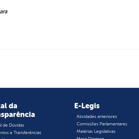
ara
al da
E-Legis
nsparência
Atividades anteriores
Comissões Parlamentares
l de Dúvidas
Matérias Legislativas
ios e Transferências
Mesa Diretora