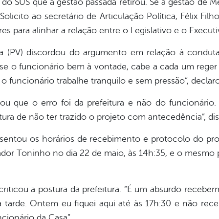
do SUS que a gestão passada retirou. Se a gestão de Me
olicito ao secretário de Articulação Política, Félix Fil
es para alinhar a relação entre o Legislativo e o Executi
ga (PV) discordou do argumento em relação à conduta
asse o funcionário bem à vontade, cabe a cada um rege
 funcionário trabalhe tranquilo e sem pressão”, declar
ou que o erro foi da prefeitura e não do funcionário.
itura de não ter trazido o projeto com antecedência”, dis
sentou os horários de recebimento e protocolo do proj
eador Toninho no dia 22 de maio, às 14h:35, e o mesmo
iticou a postura da prefeitura. “É um absurdo receber
a tarde. Ontem eu fiquei aqui até às 17h:30 e não rec
cionário da Casa”.