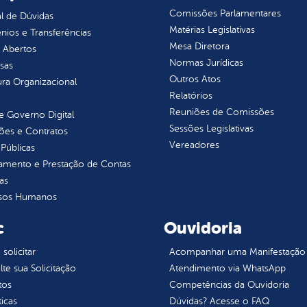
Comissões Parlamentares
l de Dúvidas
Matérias Legislativas
ios e Transferências
Mesa Diretora
 Abertos
Normas Jurídicas
sas
Outros Atos
ura Organizacional
Relatórios
Reuniões de Comissões
 Governo Digital
Sessões Legislativas
ções e Contratos
Vereadores
Públicas
jamento e Prestação de Contas
as
sos Humanos
c
Ouvidoria
olicitar
Acompanhar uma Manifestação
te sua Solicitação
Atendimento via WhatsApp
tos
Competências da Ouvidoria
ticas
Dúvidas? Acesse o FAQ