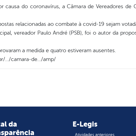
causa do coronavírus, a Câmara de Vereadores de Ca
ostas relacionadas ao combate à covid-19 sejam votada
pal, vereador Paulo André (PSB), foi o autor da propo
provaram a medida e quatro estiveram ausentes.
.br/…/camara-de…/amp/
al da
E-Legis
nsparência
Atividades anteriores