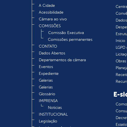
A Cidade
Centra
Acessibilidade
Convên
Câmara ao vivo
Dados
COMISSÕES
Despe
Comissão Executiva
Estrut
Comissões permanentes
Inicio
CONTATO
LGPD e
Dados Abertos
Licita
Departamentos da câmara
Obras 
Eventos
Plane
Expediente
Receit
Galerias
Recur
Galerias
E-si
Glossário
IMPRENSA
Como s
Noticias
Consul
INSTITUCIONAL
Decre
Legislação
Estatís