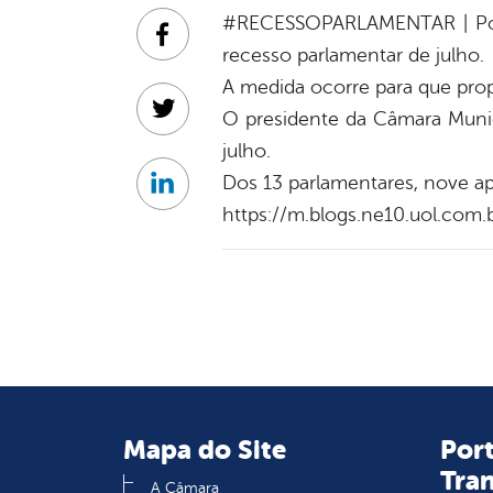
#RECESSOPARLAMENTAR | Por 
Facebook
recesso parlamentar de julho.
A medida ocorre para que prop
O presidente da Câmara Munici
Twitter
julho.
Dos 13 parlamentares, nove a
Linkedin
https://m.blogs.ne10.uol.com
Mapa do Site
Port
Tra
A Câmara