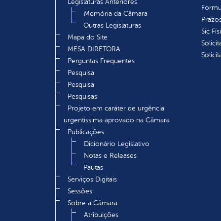
Legislaturas Anteriores
Formu
Memória da Câmara
Prazos
Outras Legislaturas
Sic Fís
Mapa do Site
Solici
MESA DIRETORA
Solici
Perguntas Frequentes
Pesquisa
Pesquisa
Pesquisas
Projeto em caráter de urgência
urgentíssima aprovado na Câmara
Publicações
Dicionário Legislativo
Notas e Releases
Pautas
Serviços Digitais
Sessões
Sobre a Câmara
Atribuições