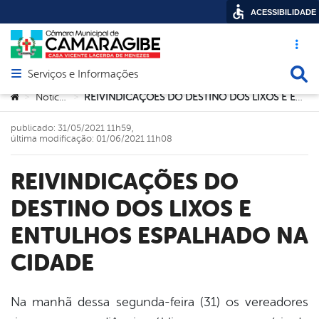
ACESSIBILIDADE
Acesso ráp
Busca
Serviços e Informações
Abrir menu principal de navegação
Você está aqui:
Noticias
REIVINDICAÇÕES DO DESTINO DOS LIXOS E ENTULHOS ESPALHADO NA CIDADE
>
>
publicado: 31/05/2021 11h59,
última modificação: 01/06/2021 11h08
REIVINDICAÇÕES DO
DESTINO DOS LIXOS E
ENTULHOS ESPALHADO NA
CIDADE
Na manhã dessa segunda-feira (31) os vereadores