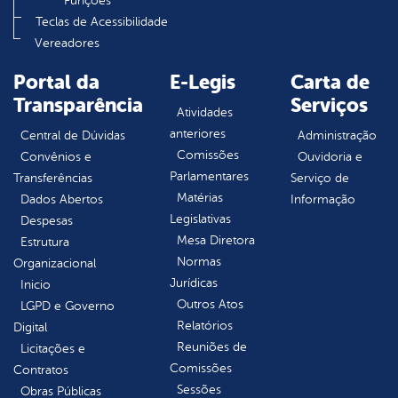
Funções
Teclas de Acessibilidade
Vereadores
Portal da
E-Legis
Carta de
Transparência
Serviços
Atividades
anteriores
Central de Dúvidas
Administração
Comissões
Convênios e
Ouvidoria e
Parlamentares
Transferências
Serviço de
Matérias
Dados Abertos
Informação
Legislativas
Despesas
Mesa Diretora
Estrutura
Normas
Organizacional
Jurídicas
Inicio
Outros Atos
LGPD e Governo
Relatórios
Digital
Reuniões de
Licitações e
Comissões
Contratos
Sessões
Obras Públicas