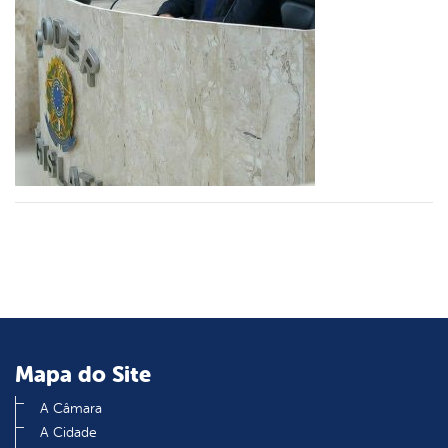
er
din
Mapa do Site
A Câmara
A Cidade