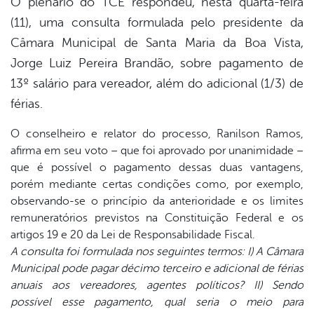
O plenário do TCE respondeu, nesta quarta-feira
(11), uma consulta formulada pelo presidente da
Câmara Municipal de Santa Maria da Boa Vista,
er
Jorge Luiz Pereira Brandão, sobre pagamento de
13º salário para vereador, além do adicional (1/3) de
din
férias.
O conselheiro e relator do processo, Ranilson Ramos,
afirma em seu voto – que foi aprovado por unanimidade –
que é possível o pagamento dessas duas vantagens,
porém mediante certas condições como, por exemplo,
observando-se o princípio da anterioridade e os limites
remuneratórios previstos na Constituição Federal e os
artigos 19 e 20 da Lei de Responsabilidade Fiscal.
A consulta foi formulada nos seguintes termos: I) A Câmara
Municipal pode pagar décimo terceiro e adicional de férias
anuais aos vereadores, agentes políticos? II) Sendo
possível esse pagamento, qual seria o meio para