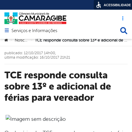
ACESSIBILIDADE
Acesso ráp
Busca
Serviços e Informações
Abrir menu principal de navegação
Você está aqui:
Noticias
TCE responde consulta sobre 13º e adicional de férias para vereador
>
>
publicado: 12/10/2017 14h00,
última modificação: 16/10/2017 21h21
TCE responde consulta
sobre 13º e adicional de
férias para vereador
book