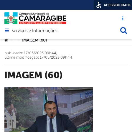
ACESSIBILIDADE
Acesso ráp
Busca
Serviços e Informações
Abrir menu principal de navegação
Você está aqui:
IMAGEM (60)
>
>
publicado: 17/05/2023 09h44,
última modificação: 17/05/2023 09h44
IMAGEM (60)
book
er