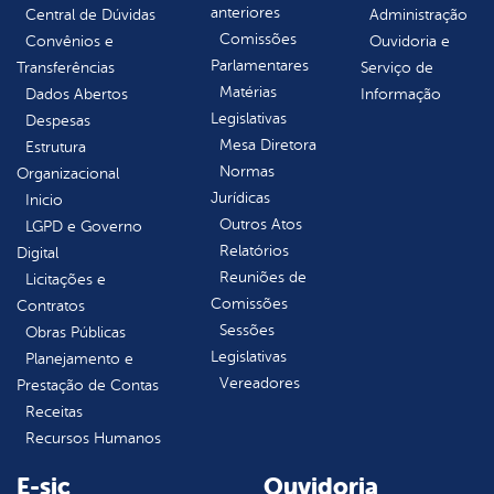
anteriores
Central de Dúvidas
Administração
Comissões
Convênios e
Ouvidoria e
Parlamentares
Transferências
Serviço de
Matérias
Dados Abertos
Informação
Legislativas
Despesas
Mesa Diretora
Estrutura
Normas
Organizacional
Jurídicas
Inicio
Outros Atos
LGPD e Governo
Relatórios
Digital
Reuniões de
Licitações e
Comissões
Contratos
Sessões
Obras Públicas
Legislativas
Planejamento e
Vereadores
Prestação de Contas
Receitas
Recursos Humanos
E-sic
Ouvidoria