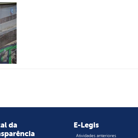
al da
E-Legis
nsparência
Atividades anteriores