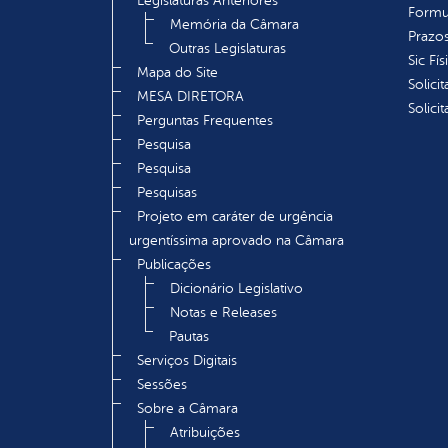
Legislaturas Anteriores
Formu
Memória da Câmara
Prazos
Outras Legislaturas
Sic Fís
Mapa do Site
Solici
MESA DIRETORA
Solici
Perguntas Frequentes
Pesquisa
Pesquisa
Pesquisas
Projeto em caráter de urgência
urgentíssima aprovado na Câmara
Publicações
Dicionário Legislativo
Notas e Releases
Pautas
Serviços Digitais
Sessões
Sobre a Câmara
Atribuições