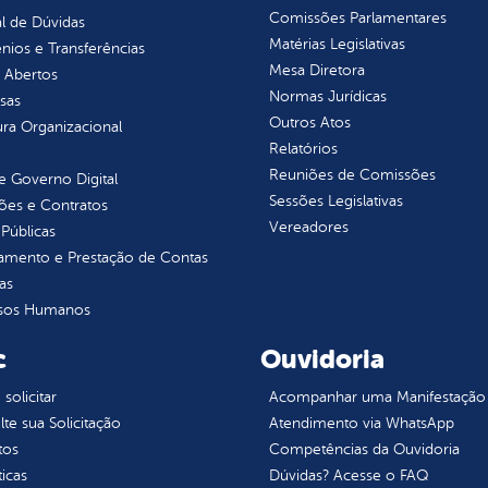
Comissões Parlamentares
l de Dúvidas
Matérias Legislativas
ios e Transferências
Mesa Diretora
 Abertos
Normas Jurídicas
sas
Outros Atos
ura Organizacional
Relatórios
Reuniões de Comissões
 Governo Digital
Sessões Legislativas
ções e Contratos
Vereadores
Públicas
jamento e Prestação de Contas
as
sos Humanos
c
Ouvidoria
olicitar
Acompanhar uma Manifestação
te sua Solicitação
Atendimento via WhatsApp
tos
Competências da Ouvidoria
ticas
Dúvidas? Acesse o FAQ