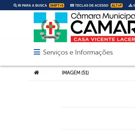
IR PARA A BUSCA
SHIFT+5
TECLAS DE ACESSO
ALT+P
M
Serviços e Informações
Abrir menu principal de navegação
Você está aqui:
>
>
IMAGEM (51)