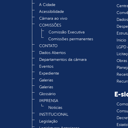
A Cidade
Centra
Acessibilidade
Convên
Câmara ao vivo
Dados
COMISSÕES
Despe
Comissão Executiva
Estrut
Comissões permanentes
Inicio
CONTATO
LGPD e
Dados Abertos
Licita
Departamentos da câmara
Obras 
Eventos
Plane
Expediente
Receit
Galerias
Recur
Galerias
E-si
Glossário
IMPRENSA
Como s
Noticias
Consul
INSTITUCIONAL
Decre
Legislação
Estatís