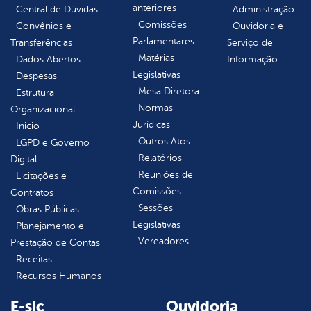
anteriores
Central de Dúvidas
Administração
Comissões
Convênios e
Ouvidoria e
Parlamentares
Transferências
Serviço de
Matérias
Dados Abertos
Informação
Legislativas
Despesas
Mesa Diretora
Estrutura
Normas
Organizacional
Jurídicas
Inicio
Outros Atos
LGPD e Governo
Relatórios
Digital
Reuniões de
Licitações e
Comissões
Contratos
Sessões
Obras Públicas
Legislativas
Planejamento e
Vereadores
Prestação de Contas
Receitas
Recursos Humanos
E-sic
Ouvidoria