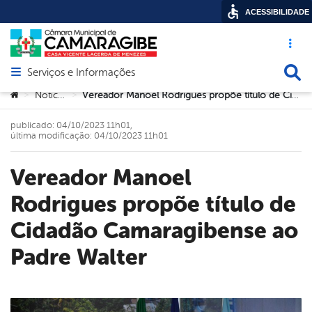
ACESSIBILIDADE
Acesso ráp
Busca
Serviços e Informações
Abrir menu principal de navegação
Você está aqui:
Noticias
Vereador Manoel Rodrigues propõe título de Cidadão Camaragibense ao Padre Walter
>
>
publicado: 04/10/2023 11h01,
última modificação: 04/10/2023 11h01
Vereador Manoel
Rodrigues propõe título de
Cidadão Camaragibense ao
Padre Walter