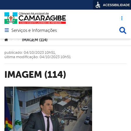
ACESSIBILIDADE
Acesso ráp
Busca
Serviços e Informações
Abrir menu principal de navegação
Você está aqui:
IMAGEM (114)
>
>
publicado: 04/10/2023 10h51,
última modificação: 04/10/2023 10h51
IMAGEM (114)
book
er