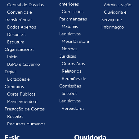
anteriores
Central de Dúvidas
Administração
Comissões
Convênios e
Ouvidoria e
Parlamentares
Transferências
Serviço de
Matérias
Dados Abertos
Informação
Legislativas
Despesas
Mesa Diretora
Estrutura
Normas
Organizacional
Jurídicas
Inicio
Outros Atos
LGPD e Governo
Relatórios
Digital
Reuniões de
Licitações e
Comissões
Contratos
Sessões
Obras Públicas
Legislativas
Planejamento e
Vereadores
Prestação de Contas
Receitas
Recursos Humanos
E-sic
Ouvidoria