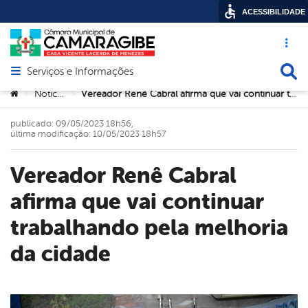
ACESSIBILIDADE
Acesso ráp
Busca
Serviços e Informações
Abrir menu principal de navegação
Você está aqui:
Noticias
Vereador Renê Cabral afirma que vai continuar trabalhando pela melhoria da cidade
>
>
publicado: 09/05/2023 18h56,
última modificação: 10/05/2023 18h57
Vereador Renê Cabral
afirma que vai continuar
trabalhando pela melhoria
da cidade