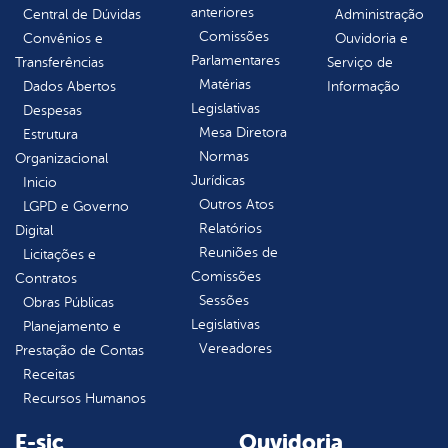
anteriores
Central de Dúvidas
Administração
Comissões
Convênios e
Ouvidoria e
Parlamentares
Transferências
Serviço de
Matérias
Dados Abertos
Informação
Legislativas
Despesas
Mesa Diretora
Estrutura
Normas
Organizacional
Jurídicas
Inicio
Outros Atos
LGPD e Governo
Relatórios
Digital
Reuniões de
Licitações e
Comissões
Contratos
Sessões
Obras Públicas
Legislativas
Planejamento e
Vereadores
Prestação de Contas
Receitas
Recursos Humanos
E-sic
Ouvidoria