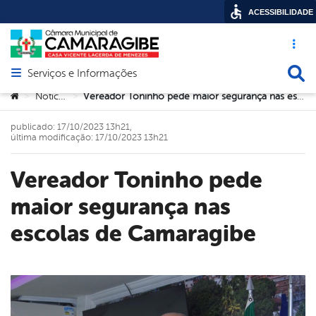
ACESSIBILIDADE
Acesso ráp
Busca
Serviços e Informações
Abrir menu principal de navegação
Você está aqui:
Noticias
Vereador Toninho pede maior segurança nas escolas de Camaragibe
>
>
publicado: 17/10/2023 13h21,
última modificação: 17/10/2023 13h21
Vereador Toninho pede
maior segurança nas
escolas de Camaragibe
book