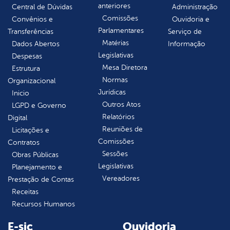
anteriores
Central de Dúvidas
Administração
Comissões
Convênios e
Ouvidoria e
Parlamentares
Transferências
Serviço de
Matérias
Dados Abertos
Informação
Legislativas
Despesas
Mesa Diretora
Estrutura
Normas
Organizacional
Jurídicas
Inicio
Outros Atos
LGPD e Governo
Relatórios
Digital
Reuniões de
Licitações e
Comissões
Contratos
Sessões
Obras Públicas
Legislativas
Planejamento e
Vereadores
Prestação de Contas
Receitas
Recursos Humanos
E-sic
Ouvidoria