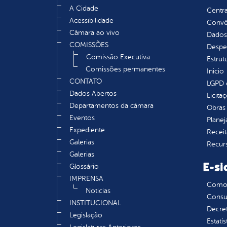
A Cidade
Centra
Acessibilidade
Convên
Câmara ao vivo
Dados
COMISSÕES
Despe
Comissão Executiva
Estrut
Comissões permanentes
Inicio
CONTATO
LGPD e
Dados Abertos
Licita
Departamentos da câmara
Obras 
Eventos
Plane
Expediente
Receit
Galerias
Recur
Galerias
E-si
Glossário
IMPRENSA
Como s
Noticias
Consul
INSTITUCIONAL
Decre
Legislação
Estatís