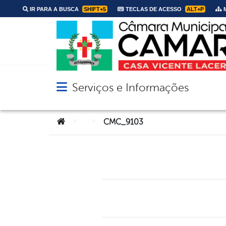
IR PARA A BUSCA
SHIFT+5
TECLAS DE ACESSO
ALT+P
M
Serviços e Informações
Abrir menu principal de navegação
Você está aqui:
>
>
CMC_9103