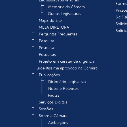
Legislaturas Anteriores
Formu
Memória da Câmara
Prazos
Outras Legislaturas
Sic Fís
Mapa do Site
Solici
MESA DIRETORA
Solici
Perguntas Frequentes
Pesquisa
Pesquisa
Pesquisas
Projeto em caráter de urgência
urgentíssima aprovado na Câmara
Publicações
Dicionário Legislativo
Notas e Releases
Pautas
Serviços Digitais
Sessões
Sobre a Câmara
Atribuições