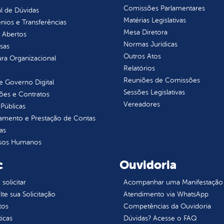
Comissões Parlamentares
l de Dúvidas
Matérias Legislativas
ios e Transferências
Mesa Diretora
 Abertos
Normas Jurídicas
sas
Outros Atos
ura Organizacional
Relatórios
Reuniões de Comissões
 Governo Digital
Sessões Legislativas
ções e Contratos
Vereadores
Públicas
jamento e Prestação de Contas
as
sos Humanos
c
Ouvidoria
olicitar
Acompanhar uma Manifestação
te sua Solicitação
Atendimento via WhatsApp
tos
Competências da Ouvidoria
ticas
Dúvidas? Acesse o FAQ