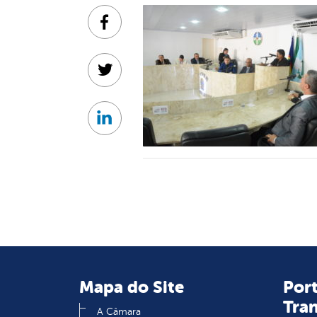
Facebook
Twitter
Linkedin
Mapa do Site
Port
Tra
A Câmara