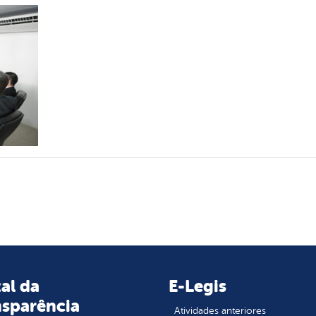
al da
E-Legis
nsparência
Atividades anteriores